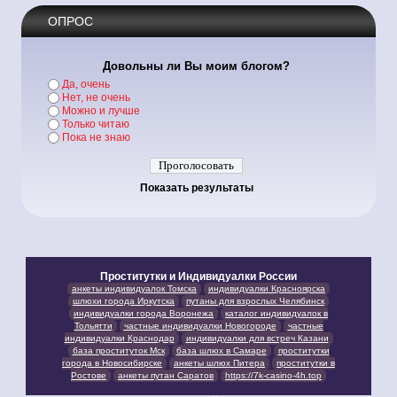
ОПРОС
Довольны ли Вы моим блогом?
Да, очень
Нет, не очень
Можно и лучше
Только читаю
Пока не знаю
Показать результаты
Проститутки и Индивидуалки России
анкеты индивидуалок Томска
индивидуалки Красноярска
шлюхи города Иркутска
путаны для взрослых Челябинск
индивидуалки города Воронежа
каталог индивидуалок в
Тольятти
частные индивидуалки Новогороде
частные
индивидуалки Краснодар
индивидуалки для встреч Казани
база проституток Мск
база шлюх в Самаре
проститутки
города в Новосибирске
анкеты шлюх Питера
проститутки в
Ростове
анкеты путан Саратов
https://7k-casino-4h.top