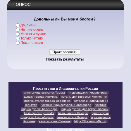
ОПРОС
Довольны ли Вы моим блогом?
Да, очень
Нет, не очень
Можно и лучше
Только читаю
Пока не знаю
Показать результаты
Проститутки и Индивидуалки России
анкеты индивидуалок Томска
индивидуалки Красноярска
шлюхи города Иркутска
путаны для взрослых Челябинск
индивидуалки города Воронежа
каталог индивидуалок в
Тольятти
частные индивидуалки Новогороде
частные
индивидуалки Краснодар
индивидуалки для встреч Казани
база проституток Мск
база шлюх в Самаре
проститутки
города в Новосибирске
анкеты шлюх Питера
проститутки в
Ростове
анкеты путан Саратов
https://7k-casino-4h.top
Подготовка детей к школе